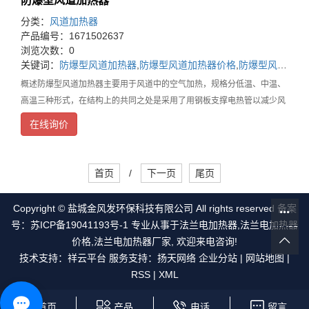
防爆型风道加热器
分类：
风道加热器
产品编号：1671502637
浏览次数：0
关键词：
防爆型风道加热器
,
防爆型风道加热器价格
,
防爆型风道加热器厂家
概述防爆型风道加热器主要用于风道中的空气加热，规格分低温、中温、
高温三种形式，在结构上的共同之处是采用了用钢板支撑电热管以减少风
机停止时电热管的振动，在接线盒中都装有超温控制装置。低温型可直接
在线询价
安装在风道上，而中温型、高温型由于结构上的不同，
首页
/
下一页
尾页
Copyright © 盐城金风发环保科技有限公司 All rights reserved 备案
号：
苏ICP备19041193号-1
专业从事于
法兰电加热器
,
法兰电加热器
价格
,
法兰电加热器厂家
, 欢迎来电咨询!
技术支持：
祥云平台
服务支持：
扬天网络
企业分站
|
网站地图
|
RSS
|
XML
首页
产品
电话
留言