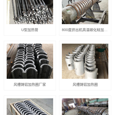
U型加热管
800度挤出机高温碳化硅加热圈
风槽铸铝加热圈厂家
风槽铸铝加热圈