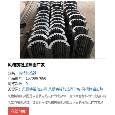
风槽铸铝加热圈厂家
分类：
铸铝加热器
产品编号：1570867656
浏览次数：0
关键词：
风槽铸铝加热圈
,
风槽铸铝加热圈价格
,
风槽铸铝加热圈厂家
风槽铸铝加热圈是以管状电热元件为发热体，用铝合金材料为外壳经压铸
成型的电加热器。性能和用途风槽铸铝加热圈是以管状电热元件为发热
体，用优质铝合金材料为外壳经压铸成型的电加热器，其使用温度一般在
在线询价
摄氏150～450度之间，可广泛应用于塑料机械、模