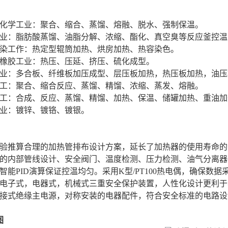
及化学工业：聚合、缩合、蒸馏、熔融、脱水、强制保温。
工业：脂肪酸蒸馏、油脂分解、浓缩、酯化、真空臭等反应釜控
印染工作：热定型辊筒加热、烘房加热、热容染色。
及橡胶工业：热压、压延、挤压、硫化成型。
工业：多合板、纤维板加压成型、层压板加热，热压板加热，油
轻工：聚合、缩合反应、蒸馏、精馏、浓缩、蒸发、熔融。
化工：合成、反应、蒸馏、精馏、加热、保温、储罐加热、重油加
行业：镀锌、镀铬、镀银。
试验推算合理的加热管排布设计方案，延长了加热器的使用寿命
化的内部管线设计、安全阀门、温度检测、压力检测、油气分离
智能PID演算保证控温均匀。采用K型/PT100热电偶，确保数据
有电子式，电器式，机械式三重安全保护装置，人性化设计更利
外接式绝缘主电源，对称安装的电器配件，符合安全标准的电路设
图