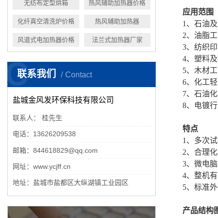
无纺布定型烘箱
热风辅助加热器价格
应用范围
化纤真空清洗炉价格
热风辅助加热器
1、石油
2、油脂
风道式电加热器价格
法兰式加热器厂家
3、纺织
4、塑料
C
5、木材
联系我们
Contact
6、化工
7、石油
盐城金风发环保科技有限公司
8、电镀
联系人： 桂先生
特点
电话：13626209538
1、多次
邮箱：844618829@qq.com
2、合理
3、微电脑
网址：www.ycjff.cn
4、整机
地址：盐城市盐都区大纵湖镇工业园区
5、标准
产品结构